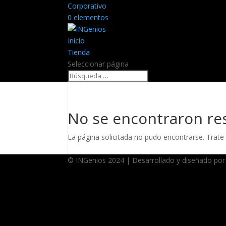
Corporativo
0 elementos
Inicio
Tienda
Seleccionar página
No se encontraron re
La página solicitada no pudo encontrarse. Trate 
© INGenios 2024 | Desarrollado y diseñado por