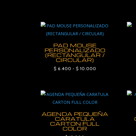
PAD MOUSE
PERSONALIZADO
(RECTANGULAR /
CIRCULAR)
Rango
$
6.400
-
$
10.000
de
precios:
desde
$ 6.400
hasta
AGENDA PEQUEÑA
$ 10.000
CARATULA
CARTON FULL
COLOR