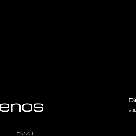
$
$ 12.000
h
hasta
$
$ 20.000
enos
Di
Vil