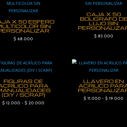
CAJA X 50
BOLIGRAFO D
AJA X 50 ESFERO
LUJO SIN
ULTICOLOR SIN
PERSONALIZA
PERSONALIZAR
$
83.000
$
68.000
FIGURAS DE
LLAVERO EN
ACRÍLICO PARA
ACRILICO PAR
MANUALIDADES
PERSONALIZA
(DIY / SCRAP)
R
$
11.000
-
$
19.000
Rango
$
12.000
-
$
20.000
d
de
p
precios:
d
desde