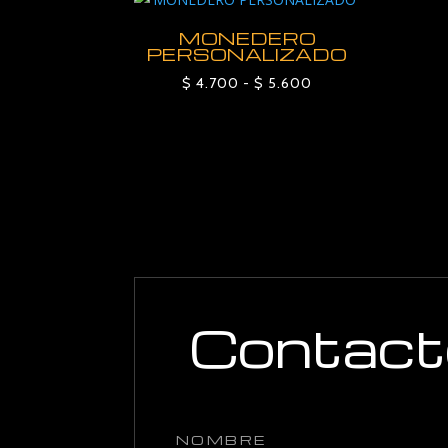
$ 10.000
MONEDERO
hasta
PERSONALIZADO
$ 12.000
Rango
$
4.700
-
$
5.600
de
precios:
desde
$ 4.700
hasta
$ 5.600
Contact