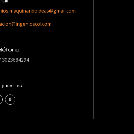
ail
nios.maquinandoideas@gmail.com
zacion@ingenioscol.com
léfono
7 3023684294
iguenos