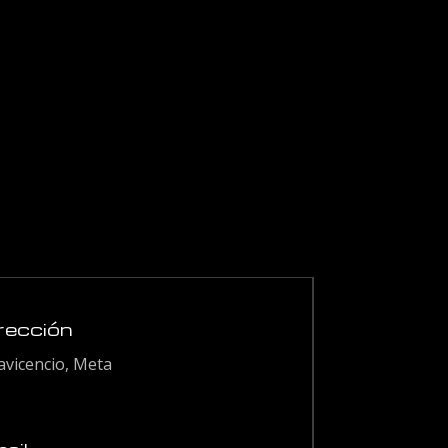
 11.000
$ 46.000
asta
hasta
 19.000
$ 85.000
rección
lavicencio, Meta