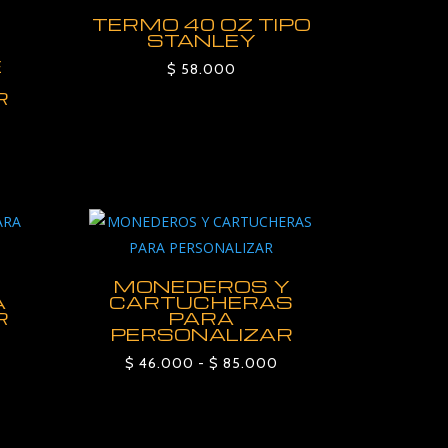
TERMO 40 OZ TIPO
STANLEY
E
$
58.000
R
MONEDEROS Y
A
CARTUCHERAS
R
PARA
PERSONALIZAR
ango
Rango
$
46.000
-
$
85.000
e
de
recios:
precios:
esde
desde