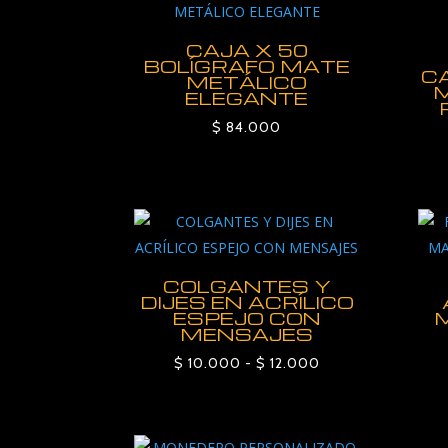
CAJA X 50
BOLÍGRAFO MATE
C
METÁLICO
M
ELEGANTE
$
84.000
COLGANTES Y
DIJES EN ACRÍLICO
ESPEJO CON
MENSAJES
Rango
$
10.000
-
$
12.000
de
precios:
desde