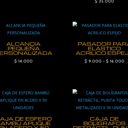
$
35.000
ALCANCIA
PASADOR PAR
PEQUEÑA
ELASTICO
ERSONALIZADA
ACRILICO ESPE
R
$
14.000
$
9.000
-
$
16.000
d
p
d
$
h
$
AJA DE ESFERO
CAJA DE
BAMBÚ APLIQUE
BOLÍGRAFOS
EN ACERO X 50
RETRÁCTIL, PU