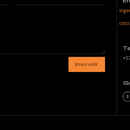
Em
inge
coti
Te
+5
ENVIAR
S