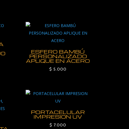
A
ESFERO BAMBÚ
JO
PERSONALIZADO
APLIQUE EN ACERO
ango
e
$
5.000
recios:
esde
 9.000
asta
 16.000
PORTACELULAR
IMPRESION UV
$
7.000
NTA