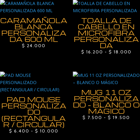
CARAMAÑOLA
TOALLA DE
BLANCA
CABELLO EN
PERSONALIZA
MICROFIBRA
DA 600 ML
PERSONALIZA
DA
$
24.000
Ra
$
16.200
-
$
18.000
de
pre
de
$ 1
has
MUG 11 OZ
$ 1
PERSONALIZA
PAD MOUSE
DO – BLANCO O
PERSONALIZA
MÁGICO
DO
(RECTANGULA
Ran
$
7.500
-
$
19.500
R / CIRCULAR)
de
Rango
$
6.400
-
$
10.000
prec
de
des